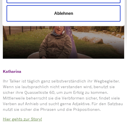
Ablehnen
Katharina
Ihr Talker ist täglich ganz selbstverständlich ihr Wegbegleiter.
Wenn sie lautsprachlich nicht verstanden wird, benutzt sie
sicher ihre Quasselkiste 60, um zum Erfolg zu kommen.
Mittlerweile beherrscht sie die Verbformen sicher, findet viele
Verben auf Anhieb und sucht gerne Adjektive. Für den Satzbau
nutzt sie sicher die Phrasen und die Präpositionen.
Hier gehts zur Story!