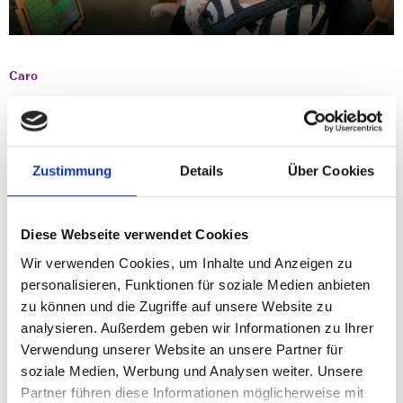
Caro
Mein Name ist Carolin Schmid. Ich kommuniziere seit Frühling
2010 mit dem EcoTalker von PRD. Zuvor hatte ich 3 Jahre lang
einen SmallTalker. Das habe ich bereits im PRD-Katalog 2011
ausführlicher erzählt. Inzwischen bin ich 21 Jahre alt.
Zustimmung
Details
Über Cookies
Hier gehts zur Story!
Diese Webseite verwendet Cookies
Wir verwenden Cookies, um Inhalte und Anzeigen zu
personalisieren, Funktionen für soziale Medien anbieten
zu können und die Zugriffe auf unsere Website zu
analysieren. Außerdem geben wir Informationen zu Ihrer
Verwendung unserer Website an unsere Partner für
soziale Medien, Werbung und Analysen weiter. Unsere
Partner führen diese Informationen möglicherweise mit