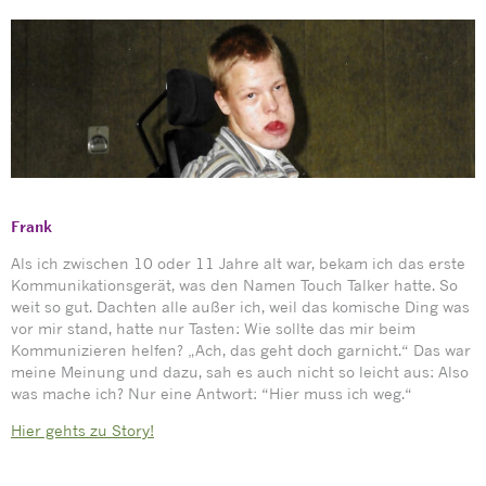
Frank
Als ich zwischen 10 oder 11 Jahre alt war, bekam ich das erste
Kommunikationsgerät, was den Namen Touch Talker hatte. So
weit so gut. Dachten alle außer ich, weil das komische Ding was
vor mir stand, hatte nur Tasten: Wie sollte das mir beim
Kommunizieren helfen? „Ach, das geht doch garnicht.“ Das war
meine Meinung und dazu, sah es auch nicht so leicht aus: Also
was mache ich? Nur eine Antwort: “Hier muss ich weg.“
Hier gehts zu Story!