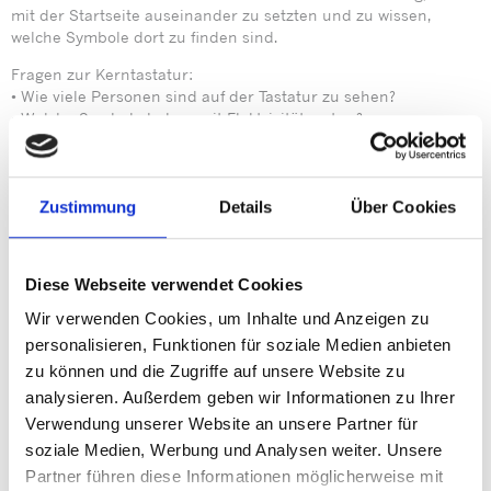
mit der Startseite auseinander zu setzten und zu wissen,
welche Symbole dort zu finden sind.
Fragen zur Kerntastatur:
• Wie viele Personen sind auf der Tastatur zu sehen?
• Welche Symbole haben mit Elektrizität zu tun?
• Welche Farbe hat der Legostein?
• Was macht Geräusche?
• Wie viele Kleidungsstücke erkennen Sie?
• Wo ist das Pflaster?
Zustimmung
Details
Über Cookies
Jedes Symbol hat einen NAMEN. Mit Hilfe des NAMENS kann
jedes Ikon eindeutig benannt werden, ohne dass man die
Diese Webseite verwendet Cookies
Abbildung beschreiben muss. Hilfestellung ist dadurch auch
aus der Distanz möglich. Um Verwirrungen zu vermeiden ist es
Wir verwenden Cookies, um Inhalte und Anzeigen zu
sehr sinnvoll, dass alle Beteiligten dieselben Bezeichnungen
personalisieren, Funktionen für soziale Medien anbieten
verwenden.
zu können und die Zugriffe auf unsere Website zu
Ein Ikon repräsentiert nicht nur den Gegenstand, den es
abbildet, sondern oft auch ein Thema.
analysieren. Außerdem geben wir Informationen zu Ihrer
Ikonen, deren Hintergrund oder Rahmen farbig markiert ist,
Verwendung unserer Website an unsere Partner für
stehen für Wortarten und Funktionen.
soziale Medien, Werbung und Analysen weiter. Unsere
Partner führen diese Informationen möglicherweise mit